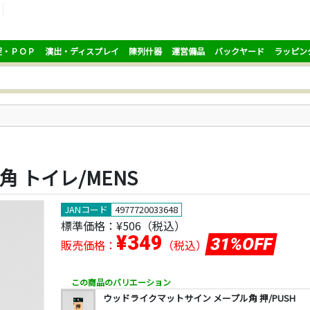
促・ＰＯＰ
演出・ディスプレイ
陳列什器
運営備品
バックヤード
ラッピン
 トイレ/MENS
JANコード
4977720033648
標準価格：
¥506
（税込）
¥349
31%OFF
販売価格：
（税込）
この商品のバリエーション
ウッドライクマットサイン メープル角 押/PUSH