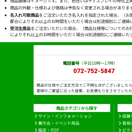
商品画像はイメージです。また、色合いはディスプレイの特性上
商品の外観・仕様および価格は予告なく変更される場合がありま
名入れ可能商品
をご注文いただき名入れを指定された場合、（お
都合によりそれ以上のお時間をいただく場合は別途個別にご連絡
受注生産品
をご注文いただいた場合、（商品仕様等についてのお
によりそれ以上のお時間をいただく場合は別途個別にご連絡いた
電話番号
（平日10時～17時）
072-752-5847
商品の仕様やご注文方法でご不明な点がございました
客様のご要望に沿った提案、お見積もりをさせていた
商品カテゴリから探す
サイン・インフォメーション
店舗
展示会・イベント用品
看板
販促・POP
ピク