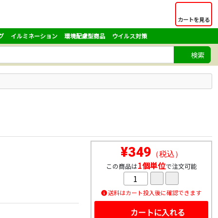
カートを見る
グ
イルミネーション
環境配慮型商品
ウイルス対策
検索
¥349
（税込）
1個単位
この商品は
で注文可能
送料はカート投入後に確認できます
カートに入れる