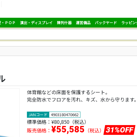
促・ＰＯＰ
演出・ディスプレイ
陳列什器
運営備品
バックヤード
ラッピン
ル
体育館などの床面を保護するシート。
完全防水でフロアを汚れ、キズ、水から守ります
JANコード
4903180470662
標準価格：
¥80,850
（税込）
¥55,585
31%OFF
販売価格：
（税込）