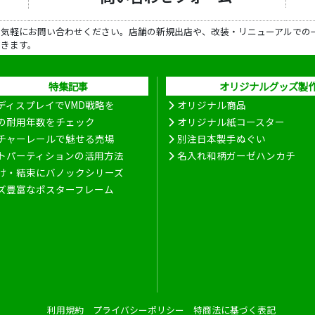
ら気軽にお問い合わせください。店舗の新規出店や、改装・リニューアルでの
だきます。
特集記事
オリジナルグッズ製
ディスプレイでVMD戦略を
オリジナル商品
の耐用年数をチェック
オリジナル紙コースター
チャーレールで魅せる売場
別注日本製手ぬぐい
トパーティションの活用方法
名入れ和柄ガーゼハンカチ
け・結束にバノックシリーズ
ズ豊富なポスターフレーム
利用規約
プライバシーポリシー
特商法に基づく表記