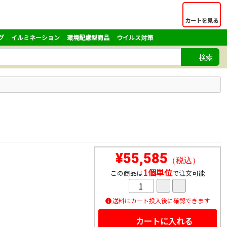
カートを見る
グ
イルミネーション
環境配慮型商品
ウイルス対策
検索
¥55,585
（税込）
。
1個単位
この商品は
で注文可能
送料はカート投入後に確認できます
カートに入れる