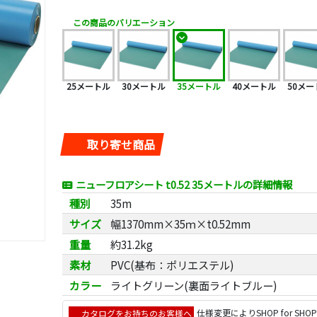
この商品のバリエーション
25メートル
30メートル
35メートル
40メートル
50メー
取り寄せ商品
ニューフロアシート t0.52 35メートルの詳細情報
種別
35m
サイズ
幅1370mm×35ｍ×t0.52mm
重量
約31.2kg
素材
PVC(基布：ポリエステル)
カラー
ライトグリーン(裏面ライトブルー)
カタログをお持ちのお客様へ
仕様変更により
SHOP for SHO