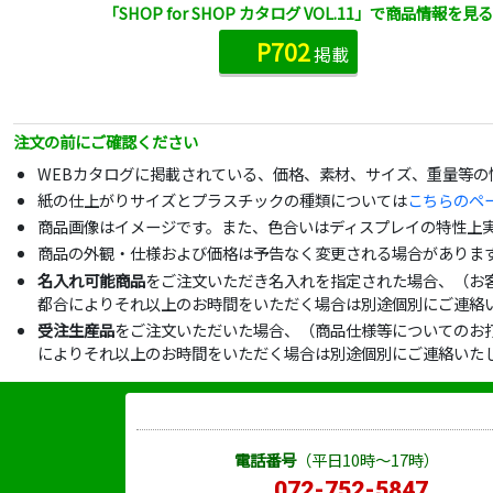
「SHOP for SHOP カタログ VOL.11」で商品情報を見る
P702
掲載
注文の前にご確認ください
WEBカタログに掲載されている、価格、素材、サイズ、重量等
紙の仕上がりサイズとプラスチックの種類については
こちらのペ
商品画像はイメージです。また、色合いはディスプレイの特性上
商品の外観・仕様および価格は予告なく変更される場合がありま
名入れ可能商品
をご注文いただき名入れを指定された場合、（お
都合によりそれ以上のお時間をいただく場合は別途個別にご連絡
受注生産品
をご注文いただいた場合、（商品仕様等についてのお
によりそれ以上のお時間をいただく場合は別途個別にご連絡いた
電話番号
（平日10時～17時）
072-752-5847