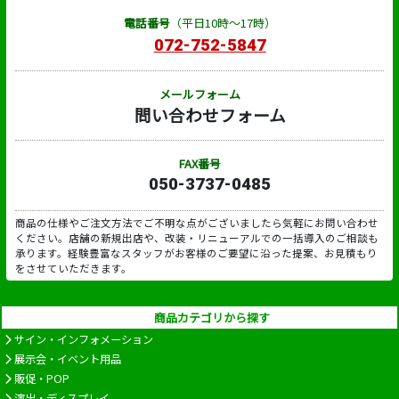
電話番号
（平日10時～17時）
072-752-5847
メールフォーム
問い合わせフォーム
FAX番号
050-3737-0485
商品の仕様やご注文方法でご不明な点がございましたら気軽にお問い合わせ
ください。店舗の新規出店や、改装・リニューアルでの一括導入のご相談も
承ります。経験豊富なスタッフがお客様のご要望に沿った提案、お見積もり
をさせていただきます。
商品カテゴリから探す
サイン・インフォメーション
展示会・イベント用品
販促・POP
演出・ディスプレイ