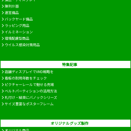
陳列什器
運営備品
バックヤード備品
ラッピング用品
イルミネーション
環境配慮型商品
ウイルス感染対策用品
特集記事
店舗ディスプレイでVMD戦略を
看板の耐用年数をチェック
ピクチャーレールで魅せる売場
ベルトパーティションの活用方法
札付け・結束にバノックシリーズ
サイズ豊富なポスターフレーム
オリジナルグッズ製作
オリジナル商品