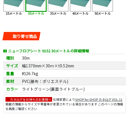
25メートル
30メートル
35メートル
40メートル
50メートル
取り寄せ商品
ニューフロアシート t0.52 30メートルの詳細情報
種別
30m
サイズ
幅1370mm×30ｍ×t0.52mm
重量
約26.7kg
素材
PVC(基布：ポリエステル)
カラー
ライトグリーン(裏面ライトブルー)
カタログをお持ちのお客様へ
仕様変更により
SHOP for SHOP カタログ VOL.11
掲載の情報からサイズや重量等が変更されている場合があります このページの情報
を再度ご確認ください