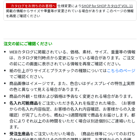
カタログをお持ちのお客様へ
仕様変更により
SHOP for SHOP カタログ VOL.11
掲載の情報からサイズや重量等が変更されている場合があります このページの情報
を再度ご確認ください
注文の前にご確認ください
WEBカタログに掲載されている、価格、素材、サイズ、重量等の情報
は、カタログ発刊時点から変更になっている場合があります。ご注文
の前にこの画面に表示されている情報を再度ご確認ください。
紙の仕上がりサイズとプラスチックの種類については
こちらのページ
でご確認ください。
商品画像はイメージです。また、色合いはディスプレイの特性上実際
の色と異なって見える場合があります。
商品の外観・仕様および価格は予告なく変更される場合があります。
名入れ可能商品
をご注文いただき名入れを指定された場合、（お客様
からの名入れ内容指定、お客様の名入れ内容確認、お客様からの入金
確認）が完了したのち、概ね2～3週間程度で商品をお届けします。都
合によりそれ以上のお時間をいただく場合は別途個別にご連絡いたし
ます。
受注生産品
をご注文いただいた場合、（商品仕様等についてのお打ち
合わせが必要な場合はその内容の調整と確認、お客様からの入金確