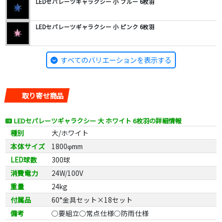
LEDセパレーツギャラクシー 小 ブルー 6枚羽
LEDセパレーツギャラクシー 小 ピンク 6枚羽
すべてのバリエーションを表示する
取り寄せ商品
LEDセパレーツギャラクシー 大 ホワイト 6枚羽の詳細情報
種別
大/ホワイト
本体サイズ
1800φmm
LED球数
300球
消費電力
24W/100V
重量
24kg
付属品
60°金具セット×18セット
備考
○要組立○常点仕様○防雨仕様