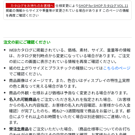
カタログをお持ちのお客様へ
仕様変更により
SHOP for SHOP カタログ VOL.11
掲載の情報からサイズや重量等が変更されている場合があります このページの情報
を再度ご確認ください
注文の前にご確認ください
WEBカタログに掲載されている、価格、素材、サイズ、重量等の情報
は、カタログ発刊時点から変更になっている場合があります。ご注文
の前にこの画面に表示されている情報を再度ご確認ください。
紙の仕上がりサイズとプラスチックの種類については
こちらのページ
でご確認ください。
商品画像はイメージです。また、色合いはディスプレイの特性上実際
の色と異なって見える場合があります。
商品の外観・仕様および価格は予告なく変更される場合があります。
名入れ可能商品
をご注文いただき名入れを指定された場合、（お客様
からの名入れ内容指定、お客様の名入れ内容確認、お客様からの入金
確認）が完了したのち、概ね2～3週間程度で商品をお届けします。都
合によりそれ以上のお時間をいただく場合は別途個別にご連絡いたし
ます。
受注生産品
をご注文いただいた場合、（商品仕様等についてのお打ち
合わせが必要な場合はその内容の調整と確認、お客様からの入金確