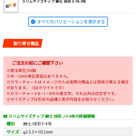
スリムサイズチップ 紳士 体形 G YA-3号
すべてのバリエーションを表示する
取り寄せ商品
ご注文の前にご確認下さい
※発注単位/50個
※号・CMの単位表記はありません。
※カラーチャートはイメージのため実際の商品とは色味が異なる場合
があります。（Iはホワイトです）
※カラーチャートB・I・Rのみ黒文字。それ以外は白文字です。
※サイズチップは形状の品種と表示内容をお知らせください。
スリムサイズチップ 紳士 体形 J Y-4号の詳細情報
種別
紳士/体形Y-4号
サイズ
φ13.3×H11mm