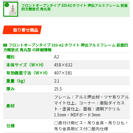
フロントオープンタイプ 333-A2 ホワイト 押出アルミフレーム 前面
四方開放式 角丸型
取り寄せ商品
フロントオープンタイプ 333-A2 ホワイト 押出アルミフレーム 前面四
方開放式 角丸型 の詳細情報
種別
A2
本体サイズ（W×H）
458×632
有効画面寸法（W×H）
407×581
重量（kg）
2.1
厚み
25.5
フレーム：アルミ押出材・ツヤ有りアル
マイト仕上、コーナー：亜鉛ダイカス
素材
ト・塗装仕上、面板：透明アクリル
1.5mm・MDFボード3mm
○直付け用ビス・吊り金具・吊りひも・
仕様
吊り金具用ビス付○屋内仕様