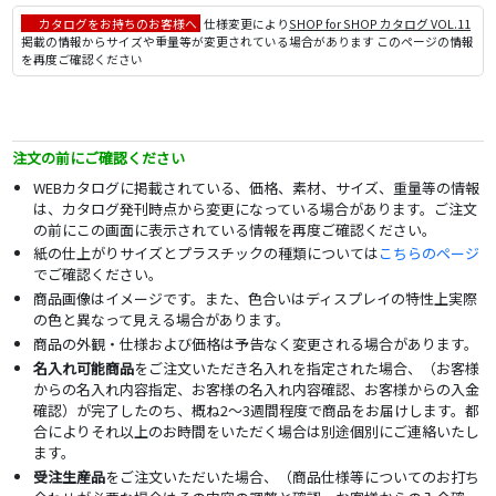
カタログをお持ちのお客様へ
仕様変更により
SHOP for SHOP カタログ VOL.11
掲載の情報からサイズや重量等が変更されている場合があります このページの情報
を再度ご確認ください
注文の前にご確認ください
WEBカタログに掲載されている、価格、素材、サイズ、重量等の情報
は、カタログ発刊時点から変更になっている場合があります。ご注文
の前にこの画面に表示されている情報を再度ご確認ください。
紙の仕上がりサイズとプラスチックの種類については
こちらのページ
でご確認ください。
商品画像はイメージです。また、色合いはディスプレイの特性上実際
の色と異なって見える場合があります。
商品の外観・仕様および価格は予告なく変更される場合があります。
名入れ可能商品
をご注文いただき名入れを指定された場合、（お客様
からの名入れ内容指定、お客様の名入れ内容確認、お客様からの入金
確認）が完了したのち、概ね2～3週間程度で商品をお届けします。都
合によりそれ以上のお時間をいただく場合は別途個別にご連絡いたし
ます。
受注生産品
をご注文いただいた場合、（商品仕様等についてのお打ち