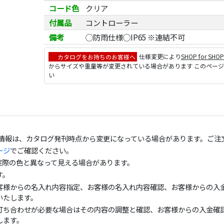
コード色
クリア
付属品
コントローラー
備考
◯防雨仕様◯IP65 ※連結不可
カタログをお持ちのお客様へ
仕様変更により
SHOP for SHO
からサイズや重量等が変更されている場合があります このペー
い
の情報は、カタログ発刊時点から変更になっている場合があります。ご注
ージ
でご確認ください。
実際の色と異なって見える場合があります。
す。
客様からの名入れ内容指定、お客様の名入れ内容確認、お客様からの入金
いたします。
打ち合わせが必要な場合はその内容の調整と確認、お客様からの入金確認
します。