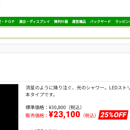
促・ＰＯＰ
演出・ディスプレイ
陳列什器
運営備品
バックヤード
ラッピン
流星のように降り注ぐ、光のシャワー。LEDスト
本タイプです。
標準価格：
¥30,800
（税込）
¥23,100
25%OFF
販売価格：
（税込）