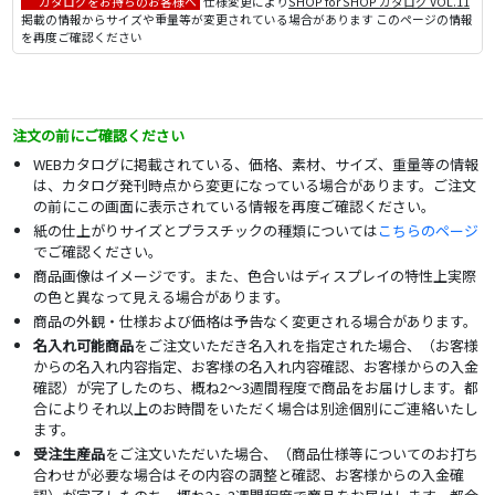
カタログをお持ちのお客様へ
仕様変更により
SHOP for SHOP カタログ VOL.11
掲載の情報からサイズや重量等が変更されている場合があります このページの情報
を再度ご確認ください
注文の前にご確認ください
WEBカタログに掲載されている、価格、素材、サイズ、重量等の情報
は、カタログ発刊時点から変更になっている場合があります。ご注文
の前にこの画面に表示されている情報を再度ご確認ください。
紙の仕上がりサイズとプラスチックの種類については
こちらのページ
でご確認ください。
商品画像はイメージです。また、色合いはディスプレイの特性上実際
の色と異なって見える場合があります。
商品の外観・仕様および価格は予告なく変更される場合があります。
名入れ可能商品
をご注文いただき名入れを指定された場合、（お客様
からの名入れ内容指定、お客様の名入れ内容確認、お客様からの入金
確認）が完了したのち、概ね2～3週間程度で商品をお届けします。都
合によりそれ以上のお時間をいただく場合は別途個別にご連絡いたし
ます。
受注生産品
をご注文いただいた場合、（商品仕様等についてのお打ち
合わせが必要な場合はその内容の調整と確認、お客様からの入金確