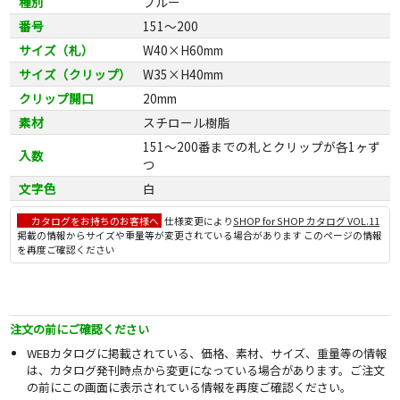
種別
ブルー
番号
151～200
サイズ（札）
W40×H60mm
サイズ（クリップ）
W35×H40mm
クリップ開口
20mm
素材
スチロール樹脂
151～200番までの札とクリップが各1ヶず
入数
つ
文字色
白
カタログをお持ちのお客様へ
仕様変更により
SHOP for SHOP カタログ VOL.11
掲載の情報からサイズや重量等が変更されている場合があります このページの情報
を再度ご確認ください
注文の前にご確認ください
WEBカタログに掲載されている、価格、素材、サイズ、重量等の情報
は、カタログ発刊時点から変更になっている場合があります。ご注文
の前にこの画面に表示されている情報を再度ご確認ください。