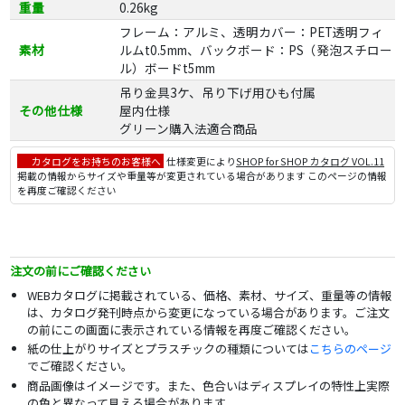
重量
0.26kg
フレーム：アルミ、透明カバー：PET透明フィ
素材
ルムt0.5mm、バックボード：PS（発泡スチロー
ル）ボードt5mm
吊り金具3ケ、吊り下げ用ひも付属
その他仕様
屋内仕様
グリーン購入法適合商品
カタログをお持ちのお客様へ
仕様変更により
SHOP for SHOP カタログ VOL.11
掲載の情報からサイズや重量等が変更されている場合があります このページの情報
を再度ご確認ください
注文の前にご確認ください
WEBカタログに掲載されている、価格、素材、サイズ、重量等の情報
は、カタログ発刊時点から変更になっている場合があります。ご注文
の前にこの画面に表示されている情報を再度ご確認ください。
紙の仕上がりサイズとプラスチックの種類については
こちらのページ
でご確認ください。
商品画像はイメージです。また、色合いはディスプレイの特性上実際
の色と異なって見える場合があります。