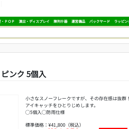
促・ＰＯＰ
演出・ディスプレイ
陳列什器
運営備品
バックヤード
ラッピン
ピンク 5個入
小さなスノーフレークですが、その存在感は抜群
アイキャッチをひとりじめします。
◯5個入◯防雨仕様
標準価格：
¥41,800
（税込）