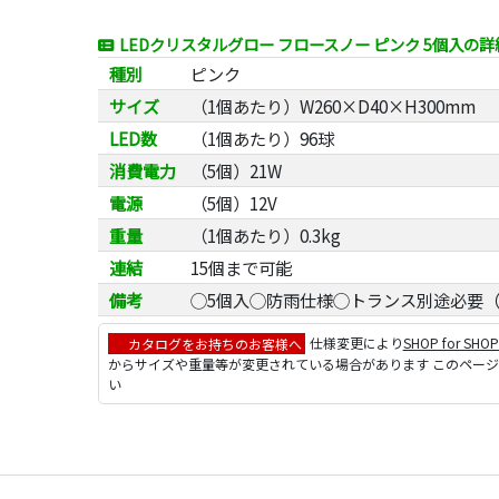
LEDクリスタルグロー フロースノー ピンク 5個入の
種別
ピンク
サイズ
（1個あたり）W260×D40×H300mm
LED数
（1個あたり）96球
消費電力
（5個）21W
電源
（5個）12V
重量
（1個あたり）0.3kg
連結
15個まで可能
備考
◯5個入◯防雨仕様◯トランス別途必要（64
カタログをお持ちのお客様へ
仕様変更により
SHOP for SHO
からサイズや重量等が変更されている場合があります このペー
い