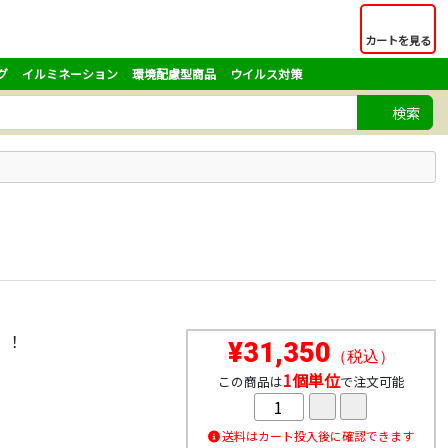
カートを見る
グ
イルミネーション
環境配慮型商品
ウイルス対策
検索
！！
¥31,350
（税込）
1個単位
この商品は
で注文可能
送料はカート投入後に確認できます