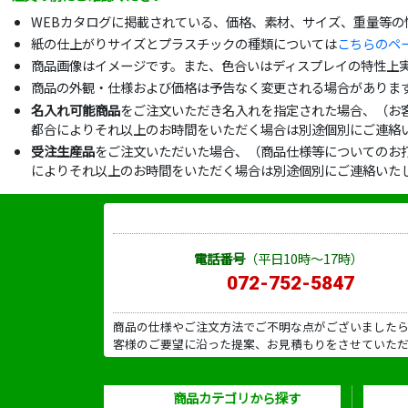
WEBカタログに掲載されている、価格、素材、サイズ、重量等
紙の仕上がりサイズとプラスチックの種類については
こちらのペ
商品画像はイメージです。また、色合いはディスプレイの特性上
商品の外観・仕様および価格は予告なく変更される場合がありま
名入れ可能商品
をご注文いただき名入れを指定された場合、（お
都合によりそれ以上のお時間をいただく場合は別途個別にご連絡
受注生産品
をご注文いただいた場合、（商品仕様等についてのお
によりそれ以上のお時間をいただく場合は別途個別にご連絡いた
電話番号
（平日10時～17時）
072-752-5847
商品の仕様やご注文方法でご不明な点がございました
客様のご要望に沿った提案、お見積もりをさせていた
商品カテゴリから探す