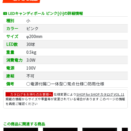
LEDキャンディボール ピンク[小]の詳細情報
種別
小
カラー
ピンク
サイズ
φ200mm
LED数
30球
重量
0.5kg
消費電力
3.0W
電源
100V
連結
不可
備考
○電源付属○一体型○常点仕様○防雨仕様
カタログをお持ちのお客様へ
仕様変更により
SHOP for SHOP カタログ VOL.11
掲載の情報からサイズや重量等が変更されている場合があります このページの情報
を再度ご確認ください
この商品に関連する商品