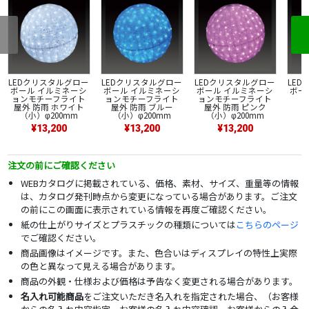
LEDクリスタルグロー
LEDクリスタルグロー
LEDクリスタルグロー
LE
ボール イルミネーシ
ボール イルミネーシ
ボール イルミネーシ
ボー
ョンモチーフライト
ョンモチーフライト
ョンモチーフライト
屋外 防雨 ホワイト
屋外 防雨 ブルー
屋外 防雨 ピンク
（小）φ200mm
（小）φ200mm
（小）φ200mm
¥13,200
¥13,200
¥13,200
注文の前にご確認ください
WEBカタログに掲載されている、価格、素材、サイズ、重量等の情報
は、カタログ発刊時点から変更になっている場合があります。ご注文
の前にこの画面に表示されている情報を再度ご確認ください。
紙の仕上がりサイズとプラスチックの種類については
こちらのページ
でご確認ください。
商品画像はイメージです。また、色合いはディスプレイの特性上実際
の色と異なって見える場合があります。
商品の外観・仕様および価格は予告なく変更される場合があります。
名入れ可能商品
をご注文いただき名入れを指定された場合、（お客様