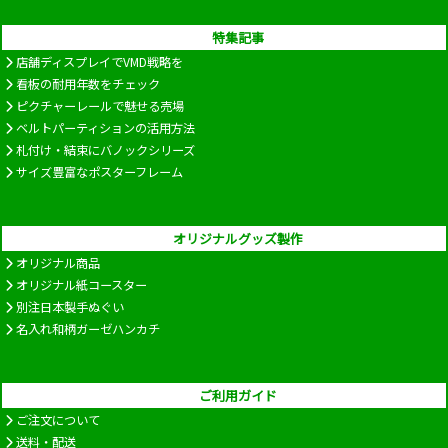
特集記事
店舗ディスプレイでVMD戦略を
看板の耐用年数をチェック
ピクチャーレールで魅せる売場
ベルトパーティションの活用方法
札付け・結束にバノックシリーズ
サイズ豊富なポスターフレーム
オリジナルグッズ製作
オリジナル商品
オリジナル紙コースター
別注日本製手ぬぐい
名入れ和柄ガーゼハンカチ
ご利用ガイド
ご注文について
送料・配送