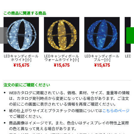
この商品に関連する商品
LEDキャンディボール
LEDキャンディボール
LEDキャンディボール
LE
ホワイト[小]
ウォームホワイト[小]
ブルー[小]
¥15,675
¥15,675
¥15,675
注文の前にご確認ください
WEBカタログに掲載されている、価格、素材、サイズ、重量等の情報
は、カタログ発刊時点から変更になっている場合があります。ご注文
の前にこの画面に表示されている情報を再度ご確認ください。
紙の仕上がりサイズとプラスチックの種類については
こちらのページ
でご確認ください。
商品画像はイメージです。また、色合いはディスプレイの特性上実際
の色と異なって見える場合があります。