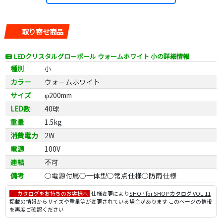
取り寄せ商品
LEDクリスタルグローボール ウォームホワイト 小の詳細情報
種別
小
カラー
ウォームホワイト
サイズ
φ200mm
LED数
40球
重量
1.5kg
消費電力
2W
電源
100V
連結
不可
備考
○電源付属○一体型○常点仕様○防雨仕様
カタログをお持ちのお客様へ
仕様変更により
SHOP for SHOP カタログ VOL.11
掲載の情報からサイズや重量等が変更されている場合があります このページの情報
を再度ご確認ください