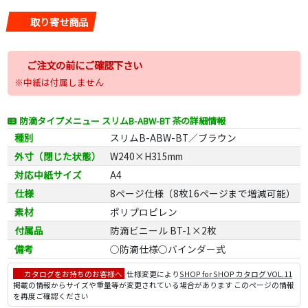
取り寄せ商品
ご注文の前にご確認下さい
※中紙は付属しません
防滴タイプメニュー スリムB-ABW-BT 茶の詳細情報
種別
スリムB-ABW-BT／ブラウン
外寸（閉じた状態）
W240×H315mm
対応中紙サイズ
A4
仕様
8ページ仕様（8枚16ページまで増減可能）
素材
ポリプロピレン
付属品
防滴ビニール BT-1×2枚
備考
○防滴仕様○バインダー式
カタログをお持ちのお客様へ
仕様変更により
SHOP for SHOP カタログ VOL.11
掲載の情報からサイズや重量等が変更されている場合があります このページの情報
を再度ご確認ください