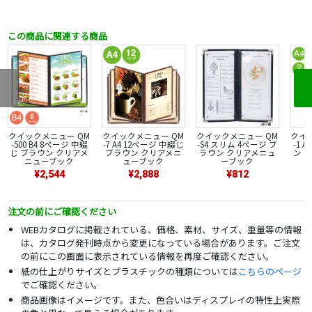
この商品に関連する商品
クイックメニュー QM
クイックメニュー QM
クイックメニュー QM
クイ
-500 B4 8ページ 中綴
-7 A4 12ページ 中綴じ
-S4 スリム 4ページ ブ
-1 
じ ブラウン クリアメ
ブラウン クリアメニ
ラウン クリアメニュ
ン 
ニューブック
ューブック
ーブック
¥2,544
¥2,888
¥812
注文の前にご確認ください
WEBカタログに掲載されている、価格、素材、サイズ、重量等の情報
は、カタログ発刊時点から変更になっている場合があります。ご注文
の前にこの画面に表示されている情報を再度ご確認ください。
紙の仕上がりサイズとプラスチックの種類については
こちらのページ
でご確認ください。
商品画像はイメージです。また、色合いはディスプレイの特性上実際