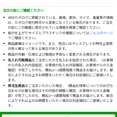
注文の前にご確認ください
WEBカタログに掲載されている、価格、素材、サイズ、重量等の情報
は、カタログ発刊時点から変更になっている場合があります。ご注文
の前にこの画面に表示されている情報を再度ご確認ください。
紙の仕上がりサイズとプラスチックの種類については
こちらのページ
でご確認ください。
商品画像はイメージです。また、色合いはディスプレイの特性上実際
の色と異なって見える場合があります。
商品の外観・仕様および価格は予告なく変更される場合があります。
名入れ可能商品
をご注文いただき名入れを指定された場合、（お客様
からの名入れ内容指定、お客様の名入れ内容確認、お客様からの入金
確認）が完了したのち、概ね2～3週間程度で商品をお届けします。都
合によりそれ以上のお時間をいただく場合は別途個別にご連絡いたし
ます。
受注生産品
をご注文いただいた場合、（商品仕様等についてのお打ち
合わせが必要な場合はその内容の調整と確認、お客様からの入金確
認）が完了したのち、概ね2～3週間程度で商品をお届けします。都合
によりそれ以上のお時間をいただく場合は別途個別にご連絡いたしま
す。