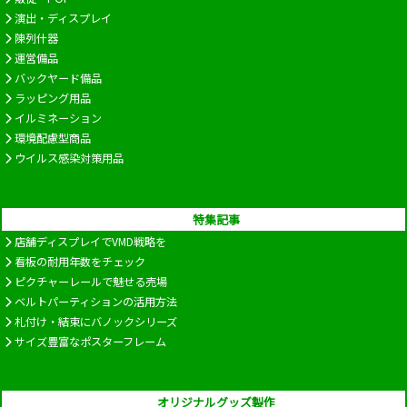
演出・ディスプレイ
陳列什器
運営備品
バックヤード備品
ラッピング用品
イルミネーション
環境配慮型商品
ウイルス感染対策用品
特集記事
店舗ディスプレイでVMD戦略を
看板の耐用年数をチェック
ピクチャーレールで魅せる売場
ベルトパーティションの活用方法
札付け・結束にバノックシリーズ
サイズ豊富なポスターフレーム
オリジナルグッズ製作