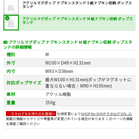
アクリルマグポップ ナプキンスタンド S 紙ナプキン収納 ポップス
タンド
アクリルマグポップ ナプキンスタンド M 紙ナプキン収納 ポップス
タンド
アクリルマグポップ ナプキンスタンド M 紙ナプキン収納 ポップスタ
ンドの詳細情報
種別
M
外寸
W100×D49×H131mm
内寸
W93×D36mm
最大W100×H131mm(ポップがマグネットに
対応ポップサイズ
重ならない場合：W90×H105mm)
素材
アクリル樹脂
重量
250g
カタログをお持ちのお客様へ
仕様変更により
SHOP for SHOP カタログ VOL.11
掲載の情報からサイズや重量等が変更されている場合があります このページの情報
を再度ご確認ください