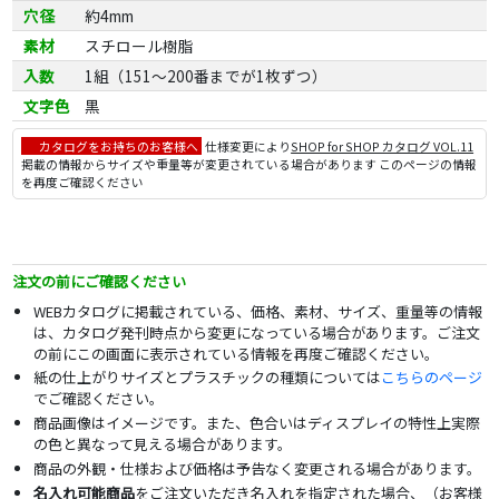
穴径
約4mm
素材
スチロール樹脂
入数
1組（151～200番までが1枚ずつ）
文字色
黒
カタログをお持ちのお客様へ
仕様変更により
SHOP for SHOP カタログ VOL.11
掲載の情報からサイズや重量等が変更されている場合があります このページの情報
を再度ご確認ください
注文の前にご確認ください
WEBカタログに掲載されている、価格、素材、サイズ、重量等の情報
は、カタログ発刊時点から変更になっている場合があります。ご注文
の前にこの画面に表示されている情報を再度ご確認ください。
紙の仕上がりサイズとプラスチックの種類については
こちらのページ
でご確認ください。
商品画像はイメージです。また、色合いはディスプレイの特性上実際
の色と異なって見える場合があります。
商品の外観・仕様および価格は予告なく変更される場合があります。
名入れ可能商品
をご注文いただき名入れを指定された場合、（お客様