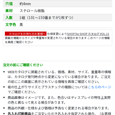
穴径
約4mm
素材
スチロール樹脂
入数
1組（101～150番までが1枚ずつ）
文字色
黒
カタログをお持ちのお客様へ
仕様変更により
SHOP for SHOP カタログ VOL.11
掲載の情報からサイズや重量等が変更されている場合があります このページの情報
を再度ご確認ください
注文の前にご確認ください
WEBカタログに掲載されている、価格、素材、サイズ、重量等の情報
は、カタログ発刊時点から変更になっている場合があります。ご注文
の前にこの画面に表示されている情報を再度ご確認ください。
紙の仕上がりサイズとプラスチックの種類については
こちらのページ
でご確認ください。
商品画像はイメージです。また、色合いはディスプレイの特性上実際
の色と異なって見える場合があります。
商品の外観・仕様および価格は予告なく変更される場合があります。
名入れ可能商品
をご注文いただき名入れを指定された場合、（お客様