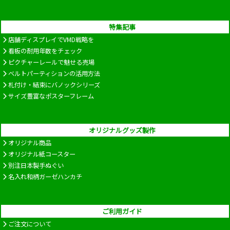
特集記事
店舗ディスプレイでVMD戦略を
看板の耐用年数をチェック
ピクチャーレールで魅せる売場
ベルトパーティションの活用方法
札付け・結束にバノックシリーズ
サイズ豊富なポスターフレーム
オリジナルグッズ製作
オリジナル商品
オリジナル紙コースター
別注日本製手ぬぐい
名入れ和柄ガーゼハンカチ
ご利用ガイド
ご注文について