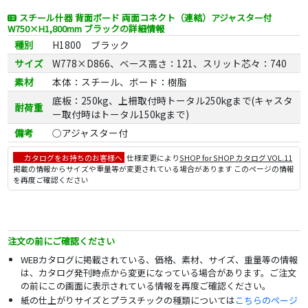
スチール什器 背面ボード 両面コネクト（連結）アジャスター付
W750×H1,800mm ブラックの詳細情報
種別
H1800 ブラック
サイズ
W778×D866、ベース高さ：121、スリット芯々：740
素材
本体：スチール、ボード：樹脂
底板：250kg、上柵取付時トータル250kgまで(キャスタ
耐荷重
ー取付時はトータル150kgまで)
備考
○アジャスター付
カタログをお持ちのお客様へ
仕様変更により
SHOP for SHOP カタログ VOL.11
掲載の情報からサイズや重量等が変更されている場合があります このページの情報
を再度ご確認ください
注文の前にご確認ください
WEBカタログに掲載されている、価格、素材、サイズ、重量等の情報
は、カタログ発刊時点から変更になっている場合があります。ご注文
の前にこの画面に表示されている情報を再度ご確認ください。
紙の仕上がりサイズとプラスチックの種類については
こちらのページ