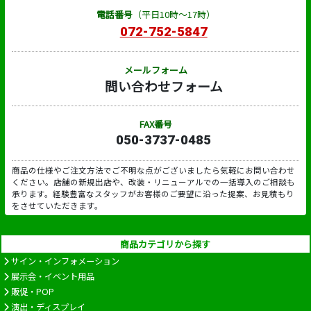
電話番号
（平日10時～17時）
072-752-5847
メールフォーム
問い合わせフォーム
FAX番号
050-3737-0485
商品の仕様やご注文方法でご不明な点がございましたら気軽にお問い合わせ
ください。店舗の新規出店や、改装・リニューアルでの一括導入のご相談も
承ります。経験豊富なスタッフがお客様のご要望に沿った提案、お見積もり
をさせていただきます。
商品カテゴリから探す
サイン・インフォメーション
展示会・イベント用品
販促・POP
演出・ディスプレイ