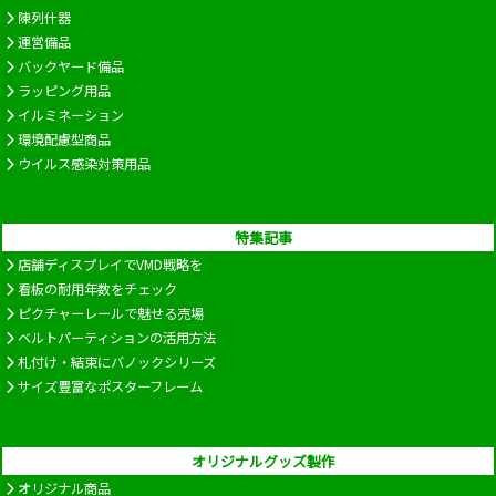
陳列什器
運営備品
バックヤード備品
ラッピング用品
イルミネーション
環境配慮型商品
ウイルス感染対策用品
特集記事
店舗ディスプレイでVMD戦略を
看板の耐用年数をチェック
ピクチャーレールで魅せる売場
ベルトパーティションの活用方法
札付け・結束にバノックシリーズ
サイズ豊富なポスターフレーム
オリジナルグッズ製作
オリジナル商品