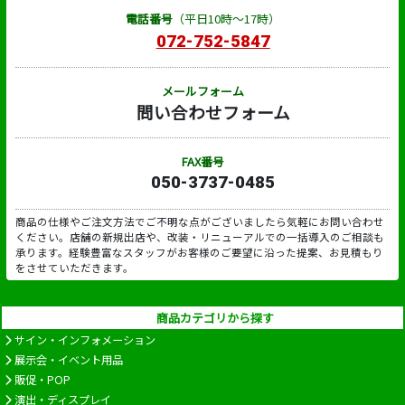
電話番号
（平日10時～17時）
072-752-5847
メールフォーム
問い合わせフォーム
FAX番号
050-3737-0485
商品の仕様やご注文方法でご不明な点がございましたら気軽にお問い合わせ
ください。店舗の新規出店や、改装・リニューアルでの一括導入のご相談も
承ります。経験豊富なスタッフがお客様のご要望に沿った提案、お見積もり
をさせていただきます。
商品カテゴリから探す
サイン・インフォメーション
展示会・イベント用品
販促・POP
演出・ディスプレイ