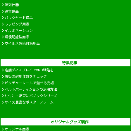
陳列什器
運営備品
バックヤード備品
ラッピング用品
イルミネーション
環境配慮型商品
ウイルス感染対策用品
特集記事
店舗ディスプレイでVMD戦略を
看板の耐用年数をチェック
ピクチャーレールで魅せる売場
ベルトパーティションの活用方法
札付け・結束にバノックシリーズ
サイズ豊富なポスターフレーム
オリジナルグッズ製作
オリジナル商品