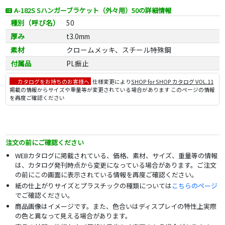
A-182S Sハンガーブラケット（外々用）50の詳細情報
種別（呼び名）
50
厚み
t3.0mm
素材
クロームメッキ、スチール特殊鋼
付属品
PL振止
カタログをお持ちのお客様へ
仕様変更により
SHOP for SHOP カタログ VOL.11
掲載の情報からサイズや重量等が変更されている場合があります このページの情報
を再度ご確認ください
注文の前にご確認ください
WEBカタログに掲載されている、価格、素材、サイズ、重量等の情報
は、カタログ発刊時点から変更になっている場合があります。ご注文
の前にこの画面に表示されている情報を再度ご確認ください。
紙の仕上がりサイズとプラスチックの種類については
こちらのページ
でご確認ください。
商品画像はイメージです。また、色合いはディスプレイの特性上実際
の色と異なって見える場合があります。