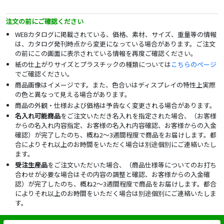
注文の前にご確認ください
WEBカタログに掲載されている、価格、素材、サイズ、重量等の情報
は、カタログ発刊時点から変更になっている場合があります。ご注文
の前にこの画面に表示されている情報を再度ご確認ください。
紙の仕上がりサイズとプラスチックの種類については
こちらのページ
でご確認ください。
商品画像はイメージです。また、色合いはディスプレイの特性上実際
の色と異なって見える場合があります。
商品の外観・仕様および価格は予告なく変更される場合があります。
名入れ可能商品
をご注文いただき名入れを指定された場合、（お客様
からの名入れ内容指定、お客様の名入れ内容確認、お客様からの入金
確認）が完了したのち、概ね2～3週間程度で商品をお届けします。都
合によりそれ以上のお時間をいただく場合は別途個別にご連絡いたし
ます。
受注生産品
をご注文いただいた場合、（商品仕様等についてのお打ち
合わせが必要な場合はその内容の調整と確認、お客様からの入金確
認）が完了したのち、概ね2～3週間程度で商品をお届けします。都合
によりそれ以上のお時間をいただく場合は別途個別にご連絡いたしま
す。