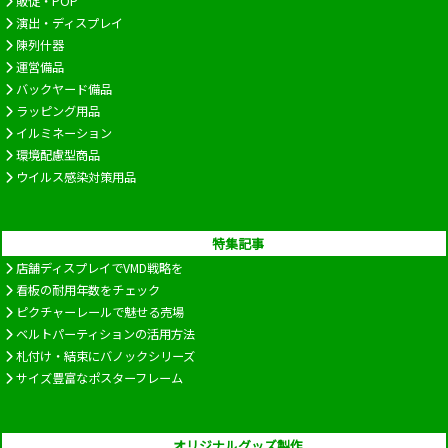
販促・POP
演出・ディスプレイ
陳列什器
運営備品
バックヤード備品
ラッピング用品
イルミネーション
環境配慮型商品
ウイルス感染対策用品
特集記事
店舗ディスプレイでVMD戦略を
看板の耐用年数をチェック
ピクチャーレールで魅せる売場
ベルトパーティションの活用方法
札付け・結束にバノックシリーズ
サイズ豊富なポスターフレーム
オリジナルグッズ製作