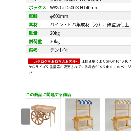
ボックス
W880×D500×H140mm
車輪
φ600mm
素材
パイン・ヒバ集成材（杉）、無塗装仕上
重量
20kg
耐荷重
30kg
備考
テント付
カタログをお持ちのお客様へ
仕様変更により
SHOP for SHO
からサイズや重量等が変更されている場合があります このペー
い
この商品に関連する商品