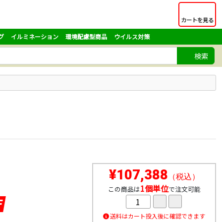
カートを見る
グ
イルミネーション
環境配慮型商品
ウイルス対策
検索
¥107,388
（税込）
1個単位
この商品は
で注文可能
F
送料はカート投入後に確認できます