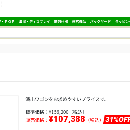
促・ＰＯＰ
演出・ディスプレイ
陳列什器
運営備品
バックヤード
ラッピン
演出ワゴンをお求めやすいプライスで。
標準価格：
¥156,200
（税込）
¥107,388
31%OF
販売価格：
（税込）