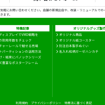
ら気軽にお問い合わせください。店舗の新規出店や、改装・リニューアルでの
だきます。
特集記事
オリジナルグッズ製
ディスプレイでVMD戦略を
オリジナル商品
の耐用年数をチェック
オリジナル紙コースター
チャーレールで魅せる売場
別注日本製手ぬぐい
トパーティションの活用方法
名入れ和柄ガーゼハンカチ
け・結束にバノックシリーズ
ズ豊富なポスターフレーム
利用規約
プライバシーポリシー
特商法に基づく表記