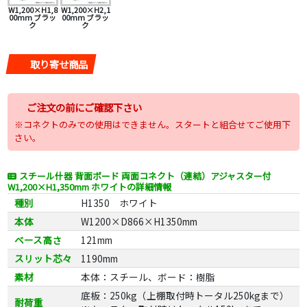
W1,200×H1,8
W1,200×H2,1
00mm ブラッ
00mm ブラッ
ク
ク
取り寄せ商品
ご注文の前にご確認下さい
※コネクトのみでの使用はできません。スタートと組合せてご使用下
さい。
スチール什器 背面ボード 両面コネクト（連結）アジャスター付
W1,200×H1,350mm ホワイトの詳細情報
種別
H1350 ホワイト
本体
W1200×D866×H1350mm
ベース高さ
121mm
スリット芯々
1190mm
素材
本体：スチール、ボード：樹脂
底板：250kg（上棚取付時トータル250kgまで）
耐荷重