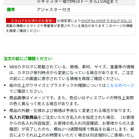
※キャスター取付時はトータル150kgまで
備考
アジャスター付き
カタログをお持ちのお客様へ
仕様変更により
SHOP for SHOP カタログ VOL.11
掲載の情報からサイズや重量等が変更されている場合があります このページの情報
を再度ご確認ください
注文の前にご確認ください
WEBカタログに掲載されている、価格、素材、サイズ、重量等の情報
は、カタログ発刊時点から変更になっている場合があります。ご注文
の前にこの画面に表示されている情報を再度ご確認ください。
紙の仕上がりサイズとプラスチックの種類については
こちらのページ
でご確認ください。
商品画像はイメージです。また、色合いはディスプレイの特性上実際
の色と異なって見える場合があります。
商品の外観・仕様および価格は予告なく変更される場合があります。
名入れ可能商品
をご注文いただき名入れを指定された場合、（お客様
からの名入れ内容指定、お客様の名入れ内容確認、お客様からの入金
確認）が完了したのち、概ね2～3週間程度で商品をお届けします。都
合によりそれ以上のお時間をいただく場合は別途個別にご連絡いたし