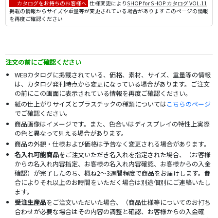
カタログをお持ちのお客様へ
仕様変更により
SHOP for SHOP カタログ VOL.11
掲載の情報からサイズや重量等が変更されている場合があります このページの情報
を再度ご確認ください
注文の前にご確認ください
WEBカタログに掲載されている、価格、素材、サイズ、重量等の情報
は、カタログ発刊時点から変更になっている場合があります。ご注文
の前にこの画面に表示されている情報を再度ご確認ください。
紙の仕上がりサイズとプラスチックの種類については
こちらのページ
でご確認ください。
商品画像はイメージです。また、色合いはディスプレイの特性上実際
の色と異なって見える場合があります。
商品の外観・仕様および価格は予告なく変更される場合があります。
名入れ可能商品
をご注文いただき名入れを指定された場合、（お客様
からの名入れ内容指定、お客様の名入れ内容確認、お客様からの入金
確認）が完了したのち、概ね2～3週間程度で商品をお届けします。都
合によりそれ以上のお時間をいただく場合は別途個別にご連絡いたし
ます。
受注生産品
をご注文いただいた場合、（商品仕様等についてのお打ち
合わせが必要な場合はその内容の調整と確認、お客様からの入金確