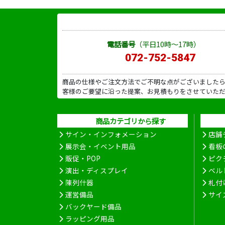
電話番号
（平日10時～17時）
072-752-5847
商品の仕様やご注文方法でご不明な点がございました
客様のご要望に沿った提案、お見積もりをさせていた
商品カテゴリから探す
サイン・インフォメーション
店舗
展示会・イベント用品
看板
販促・POP
ピク
演出・ディスプレイ
ベル
陳列什器
札付
運営備品
サイ
バックヤード備品
ラッピング用品