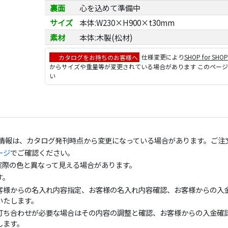
裏面
心を込めて準備中
サイズ
本体:W230×H900×t30mm
素材
本体:木製(松材)
カタログをお持ちのお客様へ
仕様変更により
SHOP for SHO
からサイズや重量等が変更されている場合があります このペー
い
の情報は、カタログ発刊時点から変更になっている場合があります。ご注
ージ
でご確認ください。
実際の色と異なって見える場合があります。
す。
客様からの名入れ内容指定、お客様の名入れ内容確認、お客様からの入金
いたします。
打ち合わせが必要な場合はその内容の調整と確認、お客様からの入金確認
します。