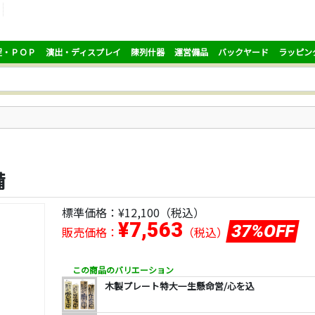
促・ＰＯＰ
演出・ディスプレイ
陳列什器
運営備品
バックヤード
ラッピン
備
標準価格：
¥12,100
（税込）
¥7,563
37%OFF
販売価格：
（税込）
この商品のバリエーション
木製プレート特大一生懸命営/心を込