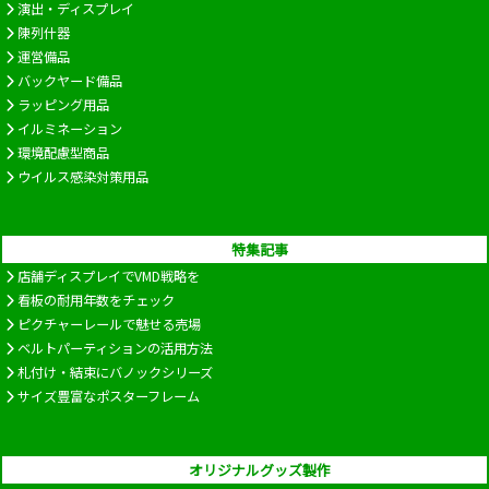
演出・ディスプレイ
陳列什器
運営備品
バックヤード備品
ラッピング用品
イルミネーション
環境配慮型商品
ウイルス感染対策用品
特集記事
店舗ディスプレイでVMD戦略を
看板の耐用年数をチェック
ピクチャーレールで魅せる売場
ベルトパーティションの活用方法
札付け・結束にバノックシリーズ
サイズ豊富なポスターフレーム
オリジナルグッズ製作