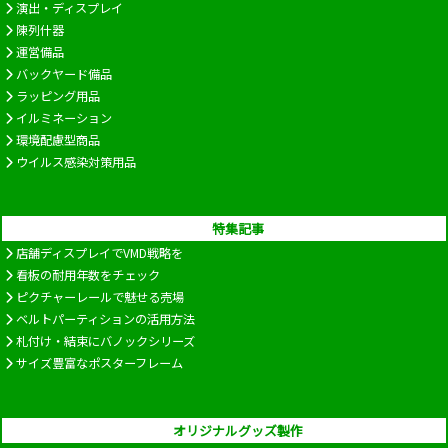
演出・ディスプレイ
陳列什器
運営備品
バックヤード備品
ラッピング用品
イルミネーション
環境配慮型商品
ウイルス感染対策用品
特集記事
店舗ディスプレイでVMD戦略を
看板の耐用年数をチェック
ピクチャーレールで魅せる売場
ベルトパーティションの活用方法
札付け・結束にバノックシリーズ
サイズ豊富なポスターフレーム
オリジナルグッズ製作