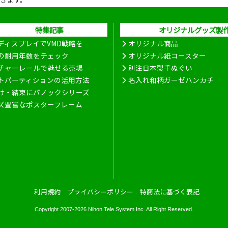
特集記事
オリジナルグッズ製
ディスプレイでVMD戦略を
オリジナル商品
の耐用年数をチェック
オリジナル紙コースター
チャーレールで魅せる売場
別注日本製手ぬぐい
トパーティションの活用方法
名入れ和柄ガーゼハンカチ
け・結束にバノックシリーズ
ズ豊富なポスターフレーム
利用規約
プライバシーポリシー
特商法に基づく表記
Copyright 2007-2026
Nihon Tele System Inc.
All Right Reserved.