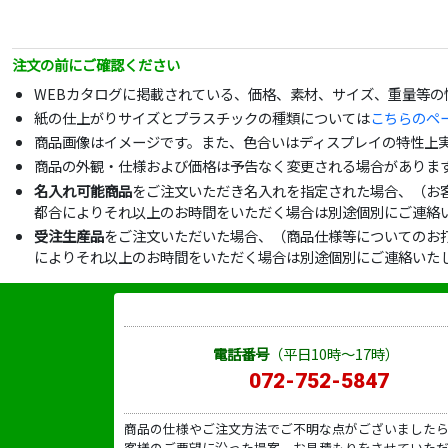
注文の前にご確認ください
WEBカタログに掲載されている、価格、素材、サイズ、重量等
紙の仕上がりサイズとプラスチックの種類については
こちらのペ
商品画像はイメージです。また、色合いはディスプレイの特性上
商品の外観・仕様および価格は予告なく変更される場合がありま
名入れ可能商品
をご注文いただき名入れを指定された場合、（お
都合によりそれ以上のお時間をいただく場合は別途個別にご連絡
受注生産品
をご注文いただいた場合、（商品仕様等についてのお
によりそれ以上のお時間をいただく場合は別途個別にご連絡いた
電話番号
（平日10時～17時）
072-752-5847
商品の仕様やご注文方法でご不明な点がございました
客様のご要望に沿った提案、お見積もりをさせていた