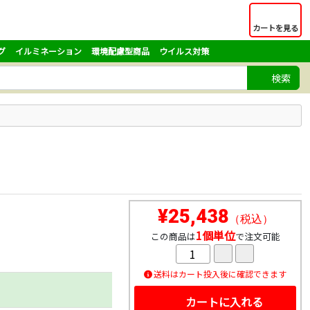
カートを見る
グ
イルミネーション
環境配慮型商品
ウイルス対策
検索
¥25,438
（税込）
1個単位
この商品は
で注文可能
送料はカート投入後に確認できます
カートに入れる