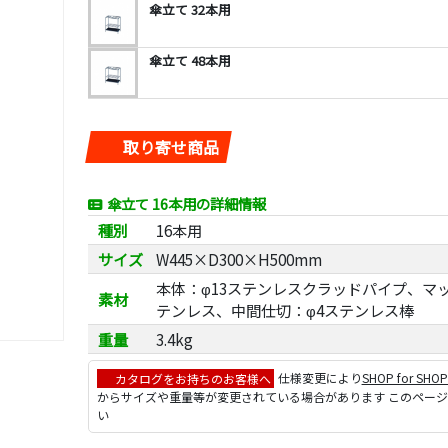
傘立て 32本用
傘立て 48本用
取り寄せ商品
傘立て 16本用の詳細情報
種別
16本用
サイズ
W445×D300×H500mm
本体：φ13ステンレスクラッドパイプ、マッ
素材
テンレス、中間仕切：φ4ステンレス棒
重量
3.4kg
カタログをお持ちのお客様へ
仕様変更により
SHOP for SHO
からサイズや重量等が変更されている場合があります このペー
い