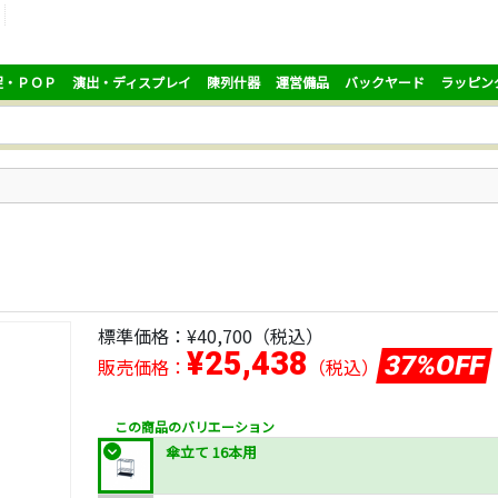
促・ＰＯＰ
演出・ディスプレイ
陳列什器
運営備品
バックヤード
ラッピン
標準価格：
¥40,700
（税込）
¥25,438
37%OFF
販売価格：
（税込）
この商品のバリエーション
傘立て 16本用