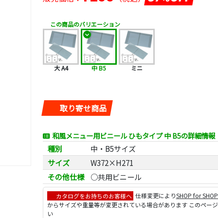
この商品のバリエーション
大 A4
中 B5
ミニ
取り寄せ商品
和風メニュー用ビニール ひもタイプ 中 B5の詳細情報
種別
中・B5サイズ
サイズ
W372×H271
その他仕様
○共用ビニール
カタログをお持ちのお客様へ
仕様変更により
SHOP for SHO
からサイズや重量等が変更されている場合があります このペー
い