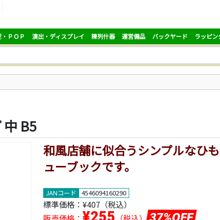
促・ＰＯＰ
演出・ディスプレイ
陳列什器
運営備品
バックヤード
ラッピン
中 B5
和風店舗に似合うシンプルなひも
ューブックです。
JANコード
4546094160290
標準価格：
¥407
（税込）
¥255
37%OFF
販売価格：
（税込）