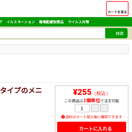
カートを見る
グ
イルミネーション
環境配慮型商品
ウイルス対策
検索
タイプのメニ
¥255
（税込）
1個単位
この商品は
で注文可能
送料はカート投入後に確認できます
カートに入れる