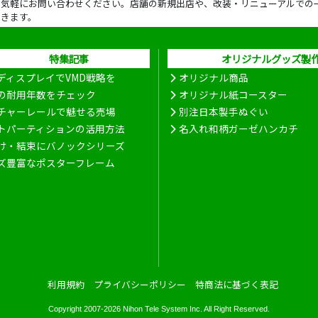
ら気軽にお問い合わせください。店舗の新規出店や、改装・リニューアルでの
だきます。
特集記事
オリジナルグッズ製
ディスプレイでVMD戦略を
オリジナル商品
の耐用年数をチェック
オリジナル紙コースター
チャーレールで魅せる売場
別注日本製手ぬぐい
トパーティションの活用方法
名入れ和柄ガーゼハンカチ
け・結束にバノックシリーズ
ズ豊富なポスターフレーム
利用規約
プライバシーポリシー
特商法に基づく表記
Copyright 2007-2026
Nihon Tele System Inc.
All Right Reserved.