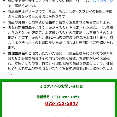
紙の仕上がりサイズとプラスチックの種類については
こちらのページ
でご確認ください。
商品画像はイメージです。また、色合いはディスプレイの特性上実際
の色と異なって見える場合があります。
商品の外観・仕様および価格は予告なく変更される場合があります。
名入れ可能商品
をご注文いただき名入れを指定された場合、（お客様
からの名入れ内容指定、お客様の名入れ内容確認、お客様からの入金
確認）が完了したのち、概ね2～3週間程度で商品をお届けします。都
合によりそれ以上のお時間をいただく場合は別途個別にご連絡いたし
ます。
受注生産品
をご注文いただいた場合、（商品仕様等についてのお打ち
合わせが必要な場合はその内容の調整と確認、お客様からの入金確
認）が完了したのち、概ね2～3週間程度で商品をお届けします。都合
によりそれ以上のお時間をいただく場合は別途個別にご連絡いたしま
す。
ミセダスへのお問い合わせ
電話番号
（平日10時～17時）
072-752-5847