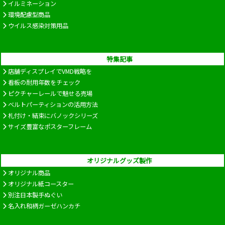
イルミネーション
環境配慮型商品
ウイルス感染対策用品
特集記事
店舗ディスプレイでVMD戦略を
看板の耐用年数をチェック
ピクチャーレールで魅せる売場
ベルトパーティションの活用方法
札付け・結束にバノックシリーズ
サイズ豊富なポスターフレーム
オリジナルグッズ製作
オリジナル商品
オリジナル紙コースター
別注日本製手ぬぐい
名入れ和柄ガーゼハンカチ