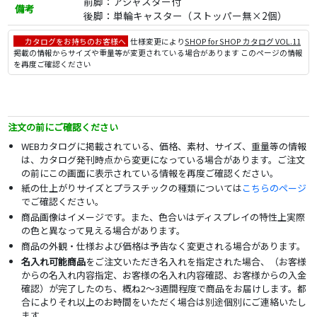
前脚：アジャスター付
備考
後脚：単輪キャスター（ストッパー無×2個）
カタログをお持ちのお客様へ
仕様変更により
SHOP for SHOP カタログ VOL.11
掲載の情報からサイズや重量等が変更されている場合があります このページの情報
を再度ご確認ください
注文の前にご確認ください
WEBカタログに掲載されている、価格、素材、サイズ、重量等の情報
は、カタログ発刊時点から変更になっている場合があります。ご注文
の前にこの画面に表示されている情報を再度ご確認ください。
紙の仕上がりサイズとプラスチックの種類については
こちらのページ
でご確認ください。
商品画像はイメージです。また、色合いはディスプレイの特性上実際
の色と異なって見える場合があります。
商品の外観・仕様および価格は予告なく変更される場合があります。
名入れ可能商品
をご注文いただき名入れを指定された場合、（お客様
からの名入れ内容指定、お客様の名入れ内容確認、お客様からの入金
確認）が完了したのち、概ね2～3週間程度で商品をお届けします。都
合によりそれ以上のお時間をいただく場合は別途個別にご連絡いたし
ます。