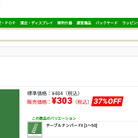
促・ＰＯＰ
演出・ディスプレイ
陳列什器
運営備品
バックヤード
ラッピン
標準価格：
¥484
（税込）
¥303
37%OFF
販売価格：
（税込）
この商品のバリエーション
テーブルナンバー FX [1～50]