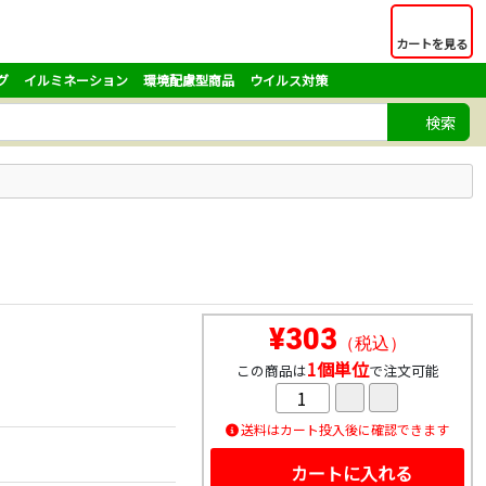
カートを見る
グ
イルミネーション
環境配慮型商品
ウイルス対策
検索
¥303
（税込）
1個単位
この商品は
で注文可能
送料はカート投入後に確認できます
カートに入れる