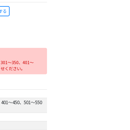
する
01～350、401～
らせください。
401～450、501～550