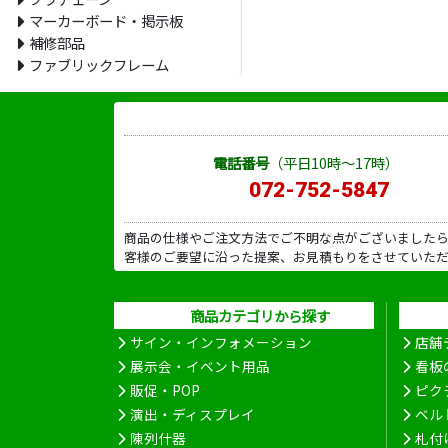
マーカーボード・掲示板
補修部品
ファブリックフレーム
電話番号
（平日10時～17時）
072-752-5847
商品の仕様やご注文方法でご不明な点がございました
客様のご要望に沿った提案、お見積もりをさせていた
商品カテゴリから探す
サイン・インフォメーション
店舗
展示会・イベント用品
看板
販促・POP
ピク
演出・ディスプレイ
ベル
陳列什器
札付