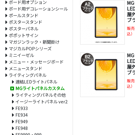
ボード用オプション
M
L
ボード用デコレーションシール
屋外
ポールスタンド
ブ
ポスタースタンド
ポスターパネル
販売
込）
ポポットサイン
マガジンラック・新聞掛け
マジカルPOPシリーズ
M
ミニイーゼル
L
メニュー・メッセージボード
屋外
メニュースタンド
ブ
ライティングパネル
販売
連結LEDライトパネル
込）
MGライトパネルカスタム
ライティングパネルその他
イージーライトパネル ver2
FE933
FE934
FE949
FE948
FE9990・999