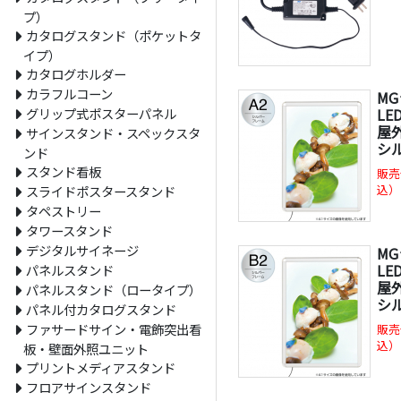
プ）
カタログスタンド（ポケットタ
イプ）
カタログホルダー
カラフルコーン
M
グリップ式ポスターパネル
L
屋外
サインスタンド・スペックスタ
シ
ンド
スタンド看板
販売
込）
スライドポスタースタンド
タペストリー
タワースタンド
デジタルサイネージ
M
L
パネルスタンド
屋外
パネルスタンド（ロータイプ）
シ
パネル付カタログスタンド
ファサードサイン・電飾突出看
販売
込）
板・壁面外照ユニット
プリントメディアスタンド
フロアサインスタンド