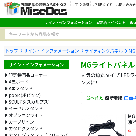
ご注文確認
ご利用ガイド
お問い合わせ
サイン・インフォメーション
展示会・イベント
販
トップ
サイン・インフォメーション
ライティングパネル
M
MGライトパネ
サイン・インフォメーション
人気の角丸タイプ LE
限定特価品コーナー
A型ボード
ンスに!
A型スタンド
popic(ポピック)
並べ替え
新着順
価格
SCULPS(スカルプス)
イーゼルスタンド
オプションライト
MG
カーブサイン
京
カタログスタンド
販売
カタログスタンド（フリータイ