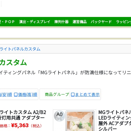
促・ＰＯＰ
演出・ディスプレイ
陳列什器
運営備品
バックヤード
ラッピン
Gライトパネルカスタム
ルカスタム
Dライティングパネル「MGライトパネル」が防滴仕様になって
(安)順
価格(高)順
商品グループ
まとめて表示
ライトカスタム A2/B2
MGライトパネ
行灯用共通 アダプター
LEDライティ
屋外 ACアダプタ
¥5,363
価格：
（税込）
シルバー