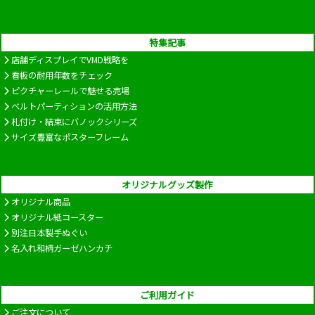
特集記事
店舗ディスプレイでVMD戦略を
看板の耐用年数をチェック
ピクチャーレールで魅せる売場
ベルトパーティションの活用方法
札付け・結束にバノックシリーズ
サイズ豊富なポスターフレーム
オリジナルグッズ製作
オリジナル商品
オリジナル紙コースター
別注日本製手ぬぐい
名入れ和柄ガーゼハンカチ
ご利用ガイド
ご注文について