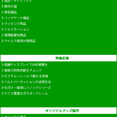
演出・ディスプレイ
陳列什器
運営備品
バックヤード備品
ラッピング用品
イルミネーション
環境配慮型商品
ウイルス感染対策用品
特集記事
店舗ディスプレイでVMD戦略を
看板の耐用年数をチェック
ピクチャーレールで魅せる売場
ベルトパーティションの活用方法
札付け・結束にバノックシリーズ
サイズ豊富なポスターフレーム
オリジナルグッズ製作