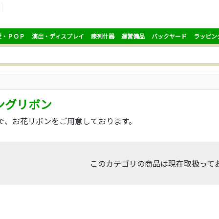
促・ＰＯＰ
演出・ディスプレイ
陳列什器
運営備品
バックヤード
ラッピン
ングリボン
で、お花リボンをご用意しております。
このカテゴリの商品は現在取扱って