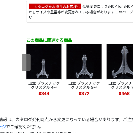
カタログをお持ちのお客様へ
仕様変更により
SHOP for SHO
からサイズや重量等が変更されている場合があります このペー
い
この商品に関連する商品
皿立 プラスチック
皿立 プラスチック
皿立 プラスチ
クリスタル 4号
クリスタル 5号
クリスタル 
¥344
¥372
¥468
の情報は、カタログ発刊時点から変更になっている場合があります。ご注
ージ
でご確認ください。