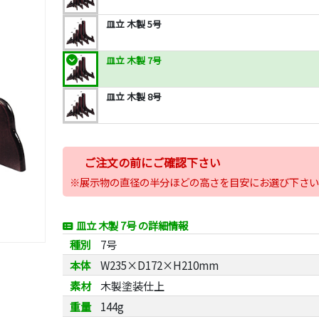
皿立 木製 5号
皿立 木製 7号
皿立 木製 8号
ご注文の前にご確認下さい
※展示物の直径の半分ほどの高さを目安にお選び下さい
皿立 木製 7号 の詳細情報
種別
7号
本体
W235×D172×H210mm
素材
木製塗装仕上
重量
144g