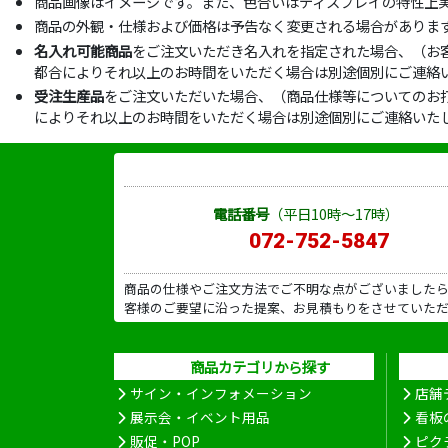
商品画像はイメージです。また、色合いはディスプレイの特性上
商品の外観・仕様および価格は予告なく変更される場合がありま
名入れ可能商品
をご注文いただき名入れを指定された場合、（お
都合によりそれ以上のお時間をいただく場合は別途個別にご連絡
受注生産品
をご注文いただいた場合、（商品仕様等についてのお
によりそれ以上のお時間をいただく場合は別途個別にご連絡いた
電話番号
（平日10時～17時）
072-752-5847
商品の仕様やご注文方法でご不明な点がございました
客様のご要望に沿った提案、お見積もりをさせていた
商品カテゴリから探す
サイン・インフォメーション
店舗
展示会・イベント用品
看板
販促・POP
ピク