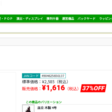
促・ＰＯＰ
演出・ディスプレイ
陳列什器
運営備品
バックヤード
ラッピン
JANコード
4904625650137
標準価格：
¥2,585
（税込）
¥1,616
37%OFF
販売価格：
（税込）
この商品のバリエーション
皿立 木製 4号