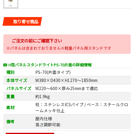
取り寄せ商品
ご注文の前にご確認下さい
※パネルは含まれておりません※軽量パネル用スタンドです
H型パネルスタンドライトPS-70片面の詳細情報
種別
PS-70(片面タイプ)
本体サイズ
W380×D430×H1270～1850mm
パネルサイズ
W220～600×厚み25mmまで適応
重量
約1.9kg
柱：ステンレスICSパイプ / ベース：スチールクロ
素材
ームメッキ仕上
屋内仕様
備考
高さ調節可能