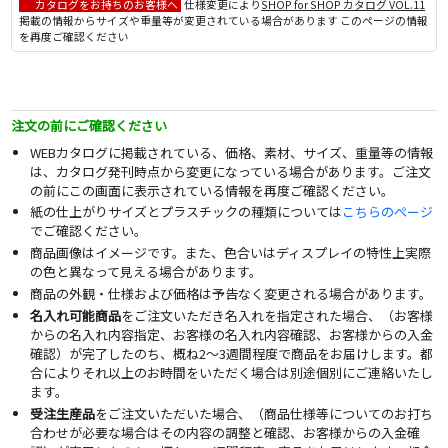
カタログをお持ちのお客様へ
仕様変更により
SHOP for SHOP カタログ VOL.11
掲載の情報からサイズや重量等が変更されている場合があります このページの情報
を再度ご確認ください
注文の前にご確認ください
WEBカタログに掲載されている、価格、素材、サイズ、重量等の情報
は、カタログ発刊時点から変更になっている場合があります。ご注文
の前にこの画面に表示されている情報を再度ご確認ください。
紙の仕上がりサイズとプラスチックの種類については
こちらのページ
でご確認ください。
商品画像はイメージです。また、色合いはディスプレイの特性上実際
の色と異なって見える場合があります。
商品の外観・仕様および価格は予告なく変更される場合があります。
名入れ可能商品
をご注文いただき名入れを指定された場合、（お客様
からの名入れ内容指定、お客様の名入れ内容確認、お客様からの入金
確認）が完了したのち、概ね2～3週間程度で商品をお届けします。都
合によりそれ以上のお時間をいただく場合は別途個別にご連絡いたし
ます。
受注生産品
をご注文いただいた場合、（商品仕様等についてのお打ち
合わせが必要な場合はその内容の調整と確認、お客様からの入金確