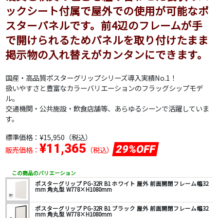
ックシート付属で屋外での使用が可能なポ
スターパネルです。前4辺のフレームが手
で開けられるためパネルを取り付けたまま
掲示物の入れ替えがカンタンにできます。
国産・高品質ポスターグリップシリーズ導入実績No.1！
扱いやすさと豊富なカラーバリエーションのフラッグシップモデ
ル。
交通機関・公共施設・飲食店舗等、あらゆるシーンで活躍していま
す。
標準価格：
¥15,950
（税込）
¥11,365
29%OFF
販売価格：
（税込）
この商品のバリエーション
ポスターグリップ PG-32R B1 ホワイト 屋外 前面開閉フレーム幅32
mm 角丸型 W778×H1080mm
ポスターグリップ PG-32R B1 ブラック 屋外 前面開閉フレーム幅32
mm 角丸型 W778×H1080mm