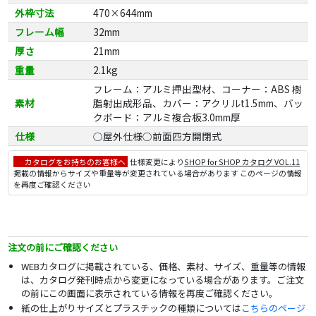
外枠寸法
470×644mm
フレーム幅
32mm
厚さ
21mm
重量
2.1kg
フレーム：アルミ押出型材、コーナー：ABS 樹
素材
脂射出成形品、カバー：アクリルt1.5mm、バッ
クボード：アルミ複合板3.0mm厚
仕様
○屋外仕様○前面四方開閉式
カタログをお持ちのお客様へ
仕様変更により
SHOP for SHOP カタログ VOL.11
掲載の情報からサイズや重量等が変更されている場合があります このページの情報
を再度ご確認ください
注文の前にご確認ください
WEBカタログに掲載されている、価格、素材、サイズ、重量等の情報
は、カタログ発刊時点から変更になっている場合があります。ご注文
の前にこの画面に表示されている情報を再度ご確認ください。
紙の仕上がりサイズとプラスチックの種類については
こちらのページ