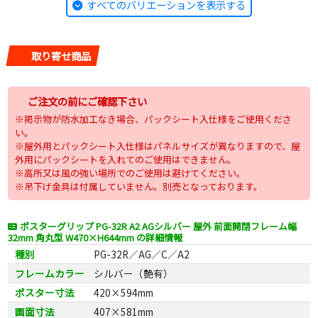
すべてのバリエーションを表示する
取り寄せ商品
ご注文の前にご確認下さい
※掲示物が防水加工なき場合、パックシート入仕様をご使用くださ
い。
※屋外用とパックシート入仕様はパネルサイズが異なりますので、屋
外用にパックシートを入れてのご使用はできません。
※高所又は風の強い場所でのご使用は避けてください。
※吊下げ金具は付属していません。別売となっております。
ポスターグリップ PG-32R A2 AGシルバー 屋外 前面開閉フレーム幅
32mm 角丸型 W470×H644mm の詳細情報
種別
PG-32R／AG／C／A2
フレームカラー
シルバー（艶有）
ポスター寸法
420×594mm
画面寸法
407×581mm