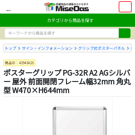
MENU
カテゴリから商品を探す
トップ
サイン・インフォメーション
グリップ式ポスターパネル
ポ
商品ID：42943A2S
ポスターグリップ PG-32R A2 AGシルバ
ー 屋外 前面開閉フレーム幅32mm 角丸
型 W470×H644mm