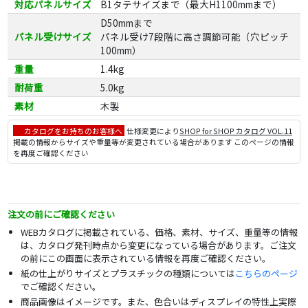
対応パネルサイズ
B1タテサイズまで（最大H1100mmまで）
D50mmまで
パネル受けサイズ
パネル受け7段階に高さ調節可能（穴ピッチ
100mm）
重量
1.4kg
耐荷重
5.0kg
素材
木製
カタログをお持ちのお客様へ
仕様変更により
SHOP for SHOP カタログ VOL.11
掲載の情報からサイズや重量等が変更されている場合があります このページの情報
を再度ご確認ください
注文の前にご確認ください
WEBカタログに掲載されている、価格、素材、サイズ、重量等の情報
は、カタログ発刊時点から変更になっている場合があります。ご注文
の前にこの画面に表示されている情報を再度ご確認ください。
紙の仕上がりサイズとプラスチックの種類については
こちらのページ
でご確認ください。
商品画像はイメージです。また、色合いはディスプレイの特性上実際