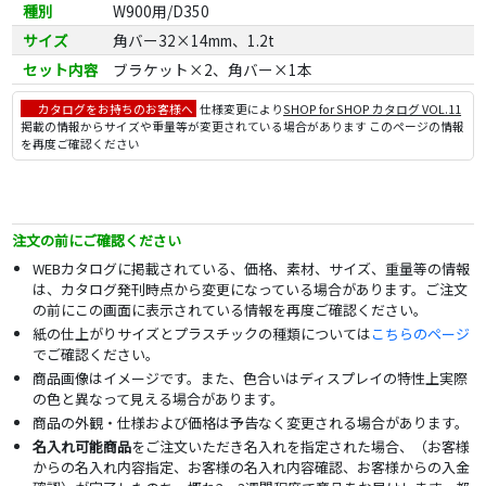
種別
W900用/D350
サイズ
角バー32×14mm、1.2t
セット内容
ブラケット×2、角バー×1本
カタログをお持ちのお客様へ
仕様変更により
SHOP for SHOP カタログ VOL.11
掲載の情報からサイズや重量等が変更されている場合があります このページの情報
を再度ご確認ください
注文の前にご確認ください
WEBカタログに掲載されている、価格、素材、サイズ、重量等の情報
は、カタログ発刊時点から変更になっている場合があります。ご注文
の前にこの画面に表示されている情報を再度ご確認ください。
紙の仕上がりサイズとプラスチックの種類については
こちらのページ
でご確認ください。
商品画像はイメージです。また、色合いはディスプレイの特性上実際
の色と異なって見える場合があります。
商品の外観・仕様および価格は予告なく変更される場合があります。
名入れ可能商品
をご注文いただき名入れを指定された場合、（お客様
からの名入れ内容指定、お客様の名入れ内容確認、お客様からの入金