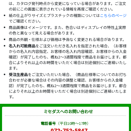
は、カタログ発刊時点から変更になっている場合があります。ご注文
の前にこの画面に表示されている情報を再度ご確認ください。
紙の仕上がりサイズとプラスチックの種類については
こちらのページ
でご確認ください。
商品画像はイメージです。また、色合いはディスプレイの特性上実際
の色と異なって見える場合があります。
商品の外観・仕様および価格は予告なく変更される場合があります。
名入れ可能商品
をご注文いただき名入れを指定された場合、（お客様
からの名入れ内容指定、お客様の名入れ内容確認、お客様からの入金
確認）が完了したのち、概ね2～3週間程度で商品をお届けします。都
合によりそれ以上のお時間をいただく場合は別途個別にご連絡いたし
ます。
受注生産品
をご注文いただいた場合、（商品仕様等についてのお打ち
合わせが必要な場合はその内容の調整と確認、お客様からの入金確
認）が完了したのち、概ね2～3週間程度で商品をお届けします。都合
によりそれ以上のお時間をいただく場合は別途個別にご連絡いたしま
す。
ミセダスへのお問い合わせ
電話番号
（平日10時～17時）
072-752-5847