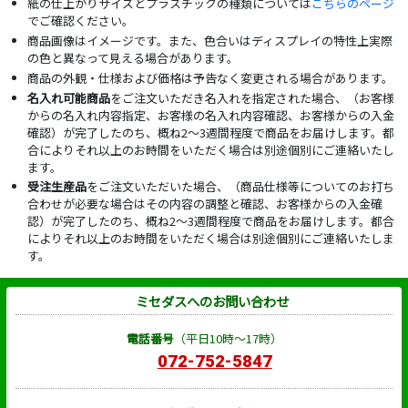
紙の仕上がりサイズとプラスチックの種類については
こちらのページ
でご確認ください。
商品画像はイメージです。また、色合いはディスプレイの特性上実際
の色と異なって見える場合があります。
商品の外観・仕様および価格は予告なく変更される場合があります。
名入れ可能商品
をご注文いただき名入れを指定された場合、（お客様
からの名入れ内容指定、お客様の名入れ内容確認、お客様からの入金
確認）が完了したのち、概ね2～3週間程度で商品をお届けします。都
合によりそれ以上のお時間をいただく場合は別途個別にご連絡いたし
ます。
受注生産品
をご注文いただいた場合、（商品仕様等についてのお打ち
合わせが必要な場合はその内容の調整と確認、お客様からの入金確
認）が完了したのち、概ね2～3週間程度で商品をお届けします。都合
によりそれ以上のお時間をいただく場合は別途個別にご連絡いたしま
す。
ミセダスへのお問い合わせ
電話番号
（平日10時～17時）
072-752-5847