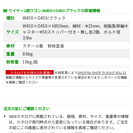
ワイヤー2段ワゴン W450×D450 ブラックの詳細情報
種別
W450×D450/ブラック
W450×D450×H850mm、線材：Φ25mm、樹脂製単輪キ
サイズ
ャスターΦ50ストッパー付き・無し各2個、ボルト径
3/8w
素材
スチール製 粉体塗装
重量
8.6kg
耐荷重
10kg/段
カタログをお持ちのお客様へ
仕様変更により
SHOP for SHOP カタログ VOL.11
掲載の情報からサイズや重量等が変更されている場合があります このページの情報
を再度ご確認ください
注文の前にご確認ください
WEBカタログに掲載されている、価格、素材、サイズ、重量等の情報
は、カタログ発刊時点から変更になっている場合があります。ご注文
の前にこの画面に表示されている情報を再度ご確認ください。