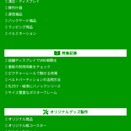
演出・ディスプレイ
陳列什器
運営備品
バックヤード備品
ラッピング用品
イルミネーション
特集記事
店舗ディスプレイでVMD戦略を
看板の耐用年数をチェック
ピクチャーレールで魅せる売場
ベルトパーティションの活用方法
札付け・結束にバノックシリーズ
サイズ豊富なポスターフレーム
オリジナルグッズ製作
オリジナル商品
オリジナル紙コースター