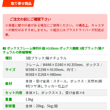
取り寄せ商品
ご注文の前にご確認下さい
※背面に壁や什器がある場合にご使用ください。※構造上、キャスタ
ーの取付はおすすめしません。※組立にはプラスドライバーが別途必
要。
ボックスフレーム陳列什器 H100mm ボックス展開 3段ブラック/箱ナ
チュラルの詳細情報
種別
3段ブラック/箱ナチュラル
フレーム：W446×D340×H1350mm、ボックス：
サイズ
W398×D298×H100mm、内寸：
W368×D268×H80mm
本体・受け金具：スチール、ボックス：天然木(桐
素材
材)ツヤ消しラッカー仕上げ
セット内容
本体×1、ボックス×３、受け金具×6
重量
13kg
耐荷重
全体：20kg、5kg/段