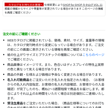
カタログをお持ちのお客様へ
仕様変更により
SHOP for SHOP カタログ VOL.11
掲載の情報からサイズや重量等が変更されている場合があります このページの情報
を再度ご確認ください
注文の前にご確認ください
WEBカタログに掲載されている、価格、素材、サイズ、重量等の情報
は、カタログ発刊時点から変更になっている場合があります。ご注文
の前にこの画面に表示されている情報を再度ご確認ください。
紙の仕上がりサイズとプラスチックの種類については
こちらのページ
でご確認ください。
商品画像はイメージです。また、色合いはディスプレイの特性上実際
の色と異なって見える場合があります。
商品の外観・仕様および価格は予告なく変更される場合があります。
名入れ可能商品
をご注文いただき名入れを指定された場合、（お客様
からの名入れ内容指定、お客様の名入れ内容確認、お客様からの入金
確認）が完了したのち、概ね2～3週間程度で商品をお届けします。都
合によりそれ以上のお時間をいただく場合は別途個別にご連絡いたし
ます。
受注生産品
をご注文いただいた場合、（商品仕様等についてのお打ち
合わせが必要な場合はその内容の調整と確認、お客様からの入金確