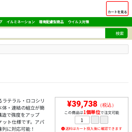
カートを見る
グ
イルミネーション
環境配慮型商品
ウイルス対策
検索
るラテラル・ロコシリ
¥39,738
（税込）
本体・連結の組立が簡
1個単位
この商品は
で注文可能
構造で強度をアップ
ケット仕様です。アパ
陳列に対応可能！
送料はカート投入後に確認できます