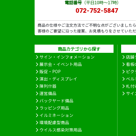
電話番号
（平日10時～17時）
072-752-5847
商品の仕様やご注文方法でご不明な点がございました
客様のご要望に沿った提案、お見積もりをさせていた
商品カテゴリから探す
サイン・インフォメーション
店舗
展示会・イベント用品
看板
販促・POP
ピク
演出・ディスプレイ
ベル
陳列什器
札付
運営備品
サイ
バックヤード備品
ラッピング用品
イルミネーション
環境配慮型商品
ウイルス感染対策用品