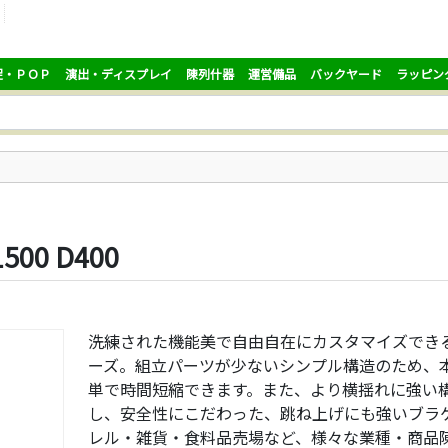
促・ＰＯＰ
演出・ディスプレイ
陳列什器
運営備品
バックヤード
ラッピン
00 D400
洗練された機能美で自由自在にカスタマイズでき
ーズ。組立パーツが少ないシンプル構造のため、
単で時間短縮できます。また、より横揺れに強い
し、安全性にこだわった、跳ね上げにも強いブラ
レル・雑貨・食料品売場など、様々な業種・商品