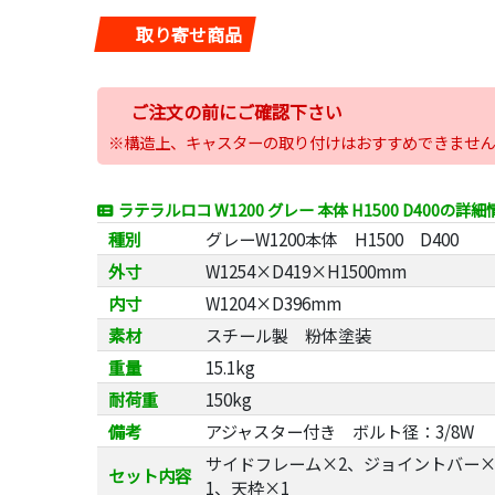
取り寄せ商品
ご注文の前にご確認下さい
※構造上、キャスターの取り付けはおすすめできません
ラテラルロコ W1200 グレー 本体 H1500 D400の詳細
種別
グレーW1200本体 H1500 D400
外寸
W1254×D419×H1500mm
内寸
W1204×D396mm
素材
スチール製 粉体塗装
重量
15.1kg
耐荷重
150kg
備考
アジャスター付き ボルト径：3/8W
サイドフレーム×2、ジョイントバー×
セット内容
1、天枠×1