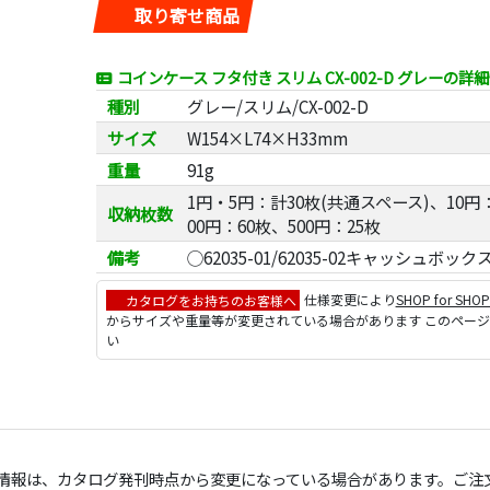
取り寄せ商品
コインケース フタ付き スリム CX-002-D グレーの詳
種別
グレー/スリム/CX-002-D
サイズ
W154×L74×H33mm
重量
91g
1円・5円：計30枚(共通スペース)、10円：
収納枚数
00円：60枚、500円：25枚
備考
◯62035-01/62035-02キャッシュボ
カタログをお持ちのお客様へ
仕様変更により
SHOP for SHO
からサイズや重量等が変更されている場合があります このペー
い
の情報は、カタログ発刊時点から変更になっている場合があります。ご注