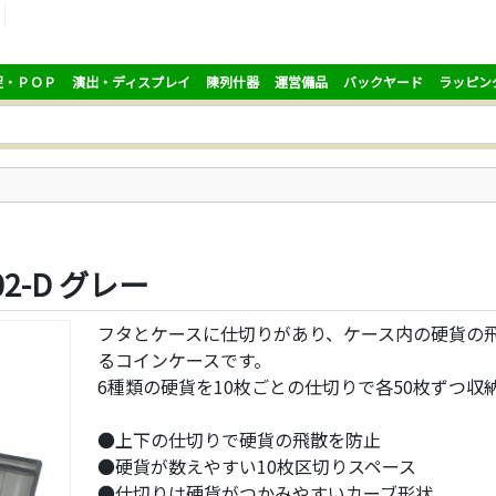
促・ＰＯＰ
演出・ディスプレイ
陳列什器
運営備品
バックヤード
ラッピン
2-D グレー
フタとケースに仕切りがあり、ケース内の硬貨の
るコインケースです。
6種類の硬貨を10枚ごとの仕切りで各50枚ずつ収
●上下の仕切りで硬貨の飛散を防止
●硬貨が数えやすい10枚区切りスペース
●仕切りは硬貨がつかみやすいカーブ形状