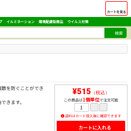
カートを見る
グ
イルミネーション
環境配慮型商品
ウイルス対策
検索
飛散を防ぐことができ
¥515
（税込）
1個単位
この商品は
で注文可能
納できます。
送料はカート投入後に確認できます
カートに入れる