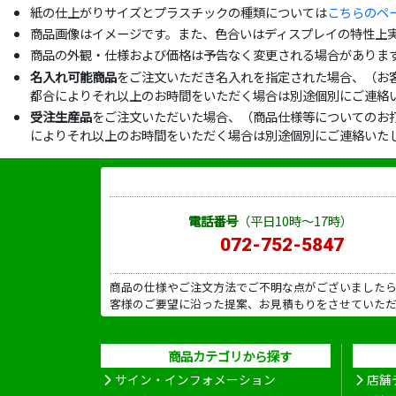
紙の仕上がりサイズとプラスチックの種類については
こちらのペ
商品画像はイメージです。また、色合いはディスプレイの特性上
商品の外観・仕様および価格は予告なく変更される場合がありま
名入れ可能商品
をご注文いただき名入れを指定された場合、（お
都合によりそれ以上のお時間をいただく場合は別途個別にご連絡
受注生産品
をご注文いただいた場合、（商品仕様等についてのお
によりそれ以上のお時間をいただく場合は別途個別にご連絡いた
電話番号
（平日10時～17時）
072-752-5847
商品の仕様やご注文方法でご不明な点がございました
客様のご要望に沿った提案、お見積もりをさせていた
商品カテゴリから探す
サイン・インフォメーション
店舗